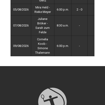
Genz
Mira Held -
05/08/2026
6:00 p.m.
2 - 0
4
Rieke Meyer
Juliane
Bröker -
07/08/2026
8:30 a.m.
-
4
Sarah zum
Felde
Cornelia
Koob -
09/08/2026
6:00 p.m.
-
4
Simone
Thalemann