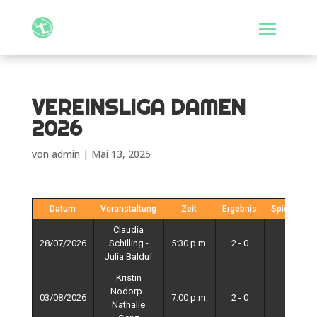
VEREINSLIGA DAMEN
2026
von
admin
|
Mai 13, 2025
Datum
Veranstaltung
Zeit
Ergebnis
Spieltag
Claudia
28/07/2026
Schilling -
5:30 p.m.
2 - 0
4
Julia Balduf
Kristin
Nodorp -
03/08/2026
7:00 p.m.
2 - 0
4
Nathalie