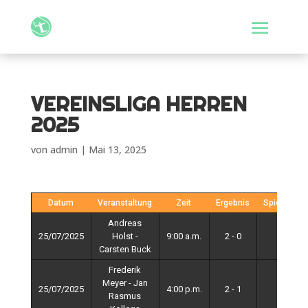
VEREINSLIGA HERREN
2025
von
admin
|
Mai 13, 2025
Datum
Veranstaltung
Zeit
Ergebnis
Spieltag
Andreas
25/07/2025
Holst -
9:00 a.m.
2 - 0
4
Carsten Buck
Frederik
Meyer - Jan
25/07/2025
4:00 p.m.
2 - 1
4
Rasmus