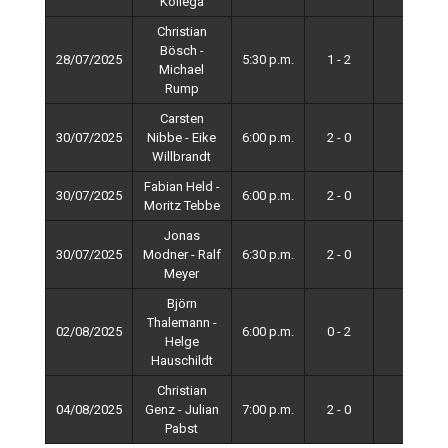
Kollega
Christian
Bösch -
28/07/2025
5:30 p.m.
1 - 2
4
Michael
Rump
Carsten
30/07/2025
Nibbe - Eike
6:00 p.m.
2 - 0
4
Willbrandt
Fabian Held -
30/07/2025
6:00 p.m.
2 - 0
4
Moritz Tebbe
Jonas
30/07/2025
Modner - Ralf
6:30 p.m.
2 - 0
4
Meyer
Björn
Thalemann -
02/08/2025
6:00 p.m.
0 - 2
4
Helge
Hauschildt
Christian
04/08/2025
Genz - Julian
7:00 p.m.
2 - 0
4
Pabst