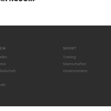
EIN
SPORT
elles
Training
mine
Mannschaften
liedschaft
Vereinsturniere
takt