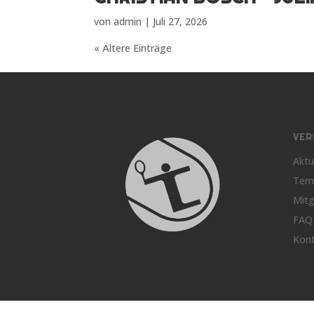
von
admin
|
Juli 27, 2026
« Ältere Einträge
VER
Aktu
Ter
Mitg
FAQ
Kon