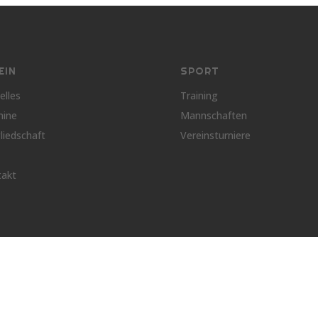
EIN
SPORT
elles
Training
mine
Mannschaften
liedschaft
Vereinsturniere
takt