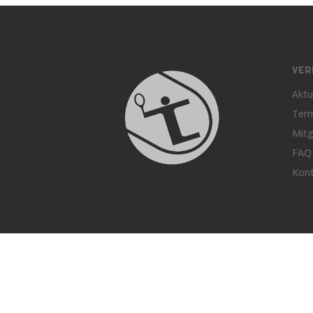
VER
Aktu
Ter
Mitg
FAQ
Kon