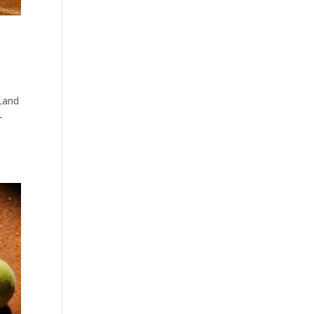
 Land
–