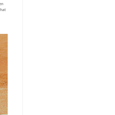
ken
 hat