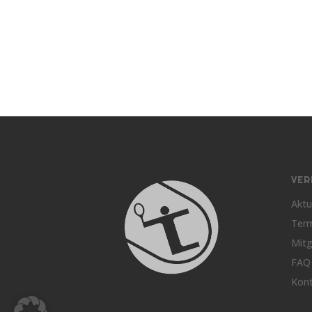
VER
Aktu
Ter
Mitg
FAQ
Kon