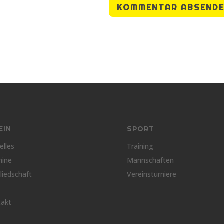
EIN
SPORT
elles
Training
mine
Mannschaften
liedschaft
Vereinsturniere
takt