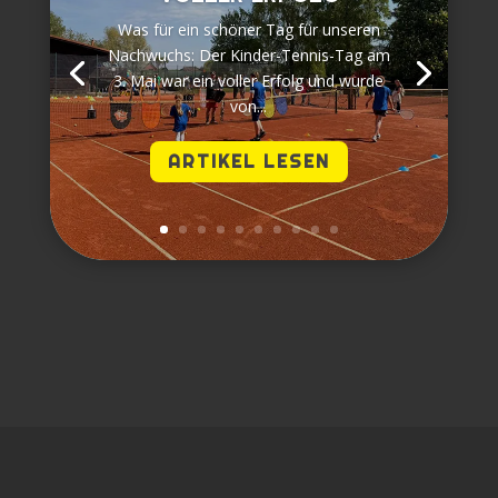
Was für ein schöner Tag für unseren
Nachwuchs: Der Kinder-Tennis-Tag am
3. Mai war ein voller Erfolg und wurde
von...
ARTIKEL LESEN